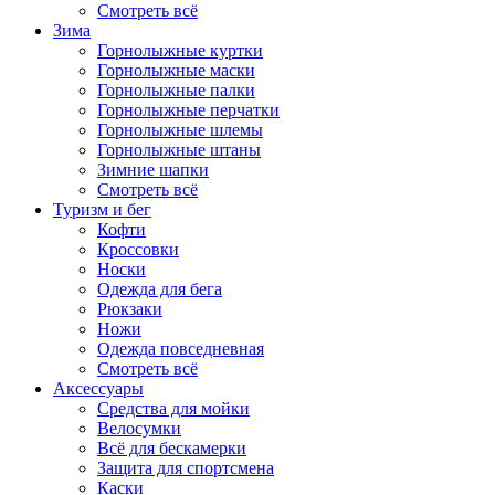
Смотреть всё
Зима
Горнолыжные куртки
Горнолыжные маски
Горнолыжные палки
Горнолыжные перчатки
Горнолыжные шлемы
Горнолыжные штаны
Зимние шапки
Смотреть всё
Туризм и бег
Кофти
Кроссовки
Носки
Одежда для бега
Рюкзаки
Ножи
Одежда повседневная
Смотреть всё
Аксессуары
Cредства для мойки
Велосумки
Всё для бескамерки
Защита для спортсмена
Каски