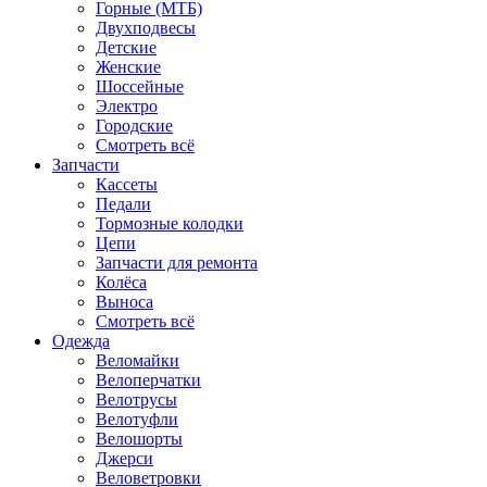
Горные (МТБ)
Двухподвесы
Детские
Женские
Шоссейные
Электро
Городские
Смотреть всё
Запчасти
Кассеты
Педали
Тормозные колодки
Цепи
Запчасти для ремонта
Колёса
Выноса
Смотреть всё
Одежда
Веломайки
Велоперчатки
Велотрусы
Велотуфли
Велошорты
Джерси
Веловетровки