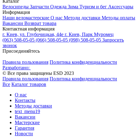
Каталог
Велосипеды
Запчасти
Одежда
Зима
Туризм и бег
Аксессуары
Информация
Наши веломастерские
О нас
Методи доставки
Методы оплаты
Вакансии
Возврат товара
Контактная информация
г. Киев, ул. Глубочицкая, 44е
г. Киев, Парк Муромец
(063) 508-05-05
(066) 508-05-05
(098) 508-05-05
Запросить
звонок
Присоединяйтесь
Правила пользования
Политика конфиденциальности
Разработано:
© Все права защищены ESD 2023
Правила пользования
Политика конфиденциальности
Все
Каталог товаров
О нас
Контакты
Методы доставки
text_menu19
Вакансии
Мастерские
Гарантия
Новости