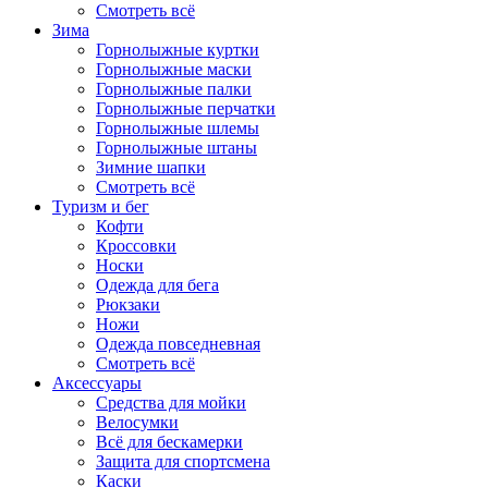
Смотреть всё
Зима
Горнолыжные куртки
Горнолыжные маски
Горнолыжные палки
Горнолыжные перчатки
Горнолыжные шлемы
Горнолыжные штаны
Зимние шапки
Смотреть всё
Туризм и бег
Кофти
Кроссовки
Носки
Одежда для бега
Рюкзаки
Ножи
Одежда повседневная
Смотреть всё
Аксессуары
Cредства для мойки
Велосумки
Всё для бескамерки
Защита для спортсмена
Каски