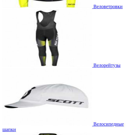
Веловетровки
Велорейтузы
Велосипедные
шапки