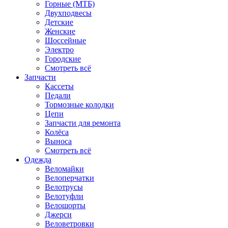
Горные (МТБ)
Двухподвесы
Детские
Женские
Шоссейные
Электро
Городские
Смотреть всё
Запчасти
Кассеты
Педали
Тормозные колодки
Цепи
Запчасти для ремонта
Колёса
Выноса
Смотреть всё
Одежда
Веломайки
Велоперчатки
Велотрусы
Велотуфли
Велошорты
Джерси
Веловетровки