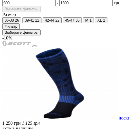
-
грн
Выберите фильтры
Размер
36-38
26
39-41
22
42-44
22
45-47
36
M
1
XL
2
Фильтр
Выберите фильтры
-10%
носк
1 250 грн
1 125 грн
Есть в наличии