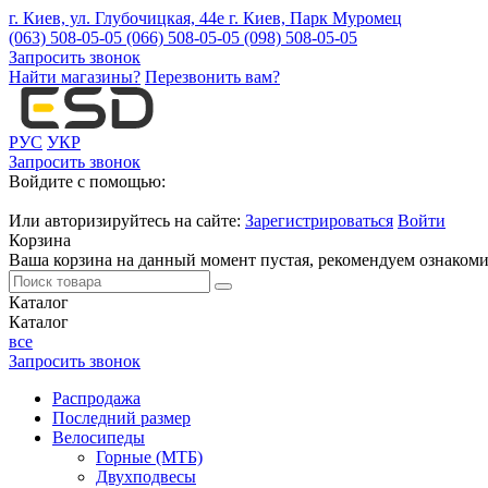
г. Киев, ул. Глубочицкая, 44е
г. Киев, Парк Муромец
(063) 508-05-05
(066) 508-05-05
(098) 508-05-05
Запросить звонок
Найти магазины?
Перезвонить вам?
РУС
УКР
Запросить звонок
Войдите с помощью:
Или авторизируйтесь на сайте:
Зарегистрироваться
Войти
Корзина
Ваша корзина на данный момент пустая, рекомендуем ознакоми
Каталог
Каталог
все
Запросить звонок
Распродажа
Последний размер
Велосипеды
Горные (МТБ)
Двухподвесы