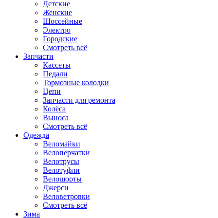
Детские
Женские
Шоссейные
Электро
Городские
Смотреть всё
Запчасти
Кассеты
Педали
Тормозные колодки
Цепи
Запчасти для ремонта
Колёса
Выноса
Смотреть всё
Одежда
Веломайки
Велоперчатки
Велотрусы
Велотуфли
Велошорты
Джерси
Веловетровки
Смотреть всё
Зима