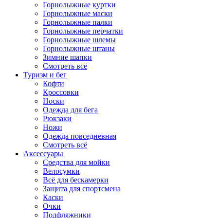
Горнолыжные куртки
Горнолыжные маски
Горнолыжные палки
Горнолыжные перчатки
Горнолыжные шлемы
Горнолыжные штаны
Зимние шапки
Смотреть всё
Туризм и бег
Кофти
Кроссовки
Носки
Одежда для бега
Рюкзаки
Ножи
Одежда повседневная
Смотреть всё
Аксессуары
Cредства для мойки
Велосумки
Всё для бескамерки
Защита для спортсмена
Каски
Очки
Подфляжники