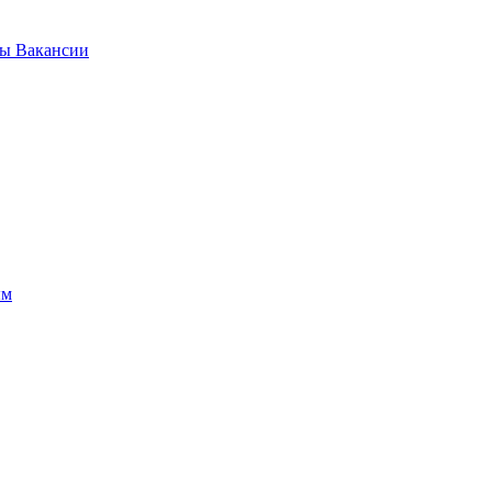
ты
Вакансии
ым