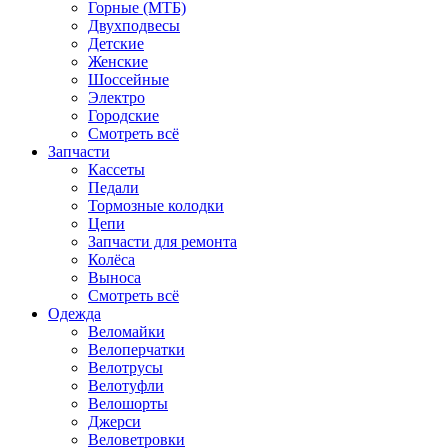
Горные (МТБ)
Двухподвесы
Детские
Женские
Шоссейные
Электро
Городские
Смотреть всё
Запчасти
Кассеты
Педали
Тормозные колодки
Цепи
Запчасти для ремонта
Колёса
Выноса
Смотреть всё
Одежда
Веломайки
Велоперчатки
Велотрусы
Велотуфли
Велошорты
Джерси
Веловетровки